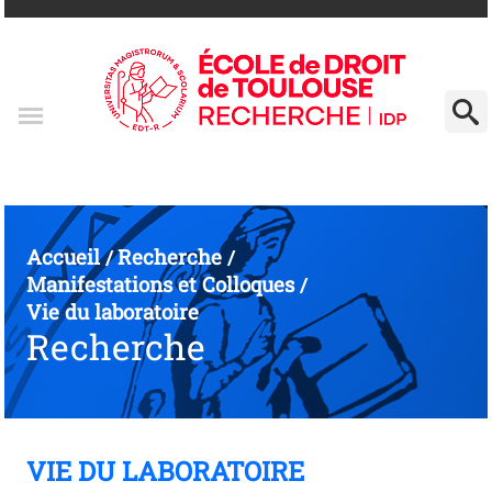
Accueil
Recherche
/
/
Manifestations et Colloques
/
Vie du laboratoire
Recherche
VIE DU LABORATOIRE