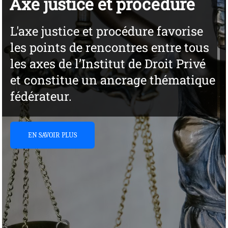
rocédure
Axe contrat et
responsabilité
dure favorise
es entre tous
L'axe contrat et respon
de Droit Privé
fédère les activités de
age thématique
l'Institut de droit priv
relatives. Elles sont 
couvrent les principa
la matière.
EN SAVOIR PLUS