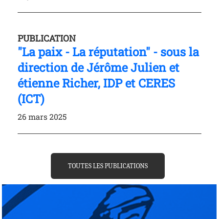
PUBLICATION
"La paix - La réputation" - sous la
direction de Jérôme Julien et
étienne Richer, IDP et CERES
(ICT)
26 mars 2025
TOUTES LES PUBLICATIONS