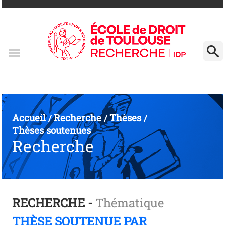
Accueil
Recherche
Thèses
/
/
/
Thèses soutenues
Recherche
RECHERCHE -
Thématique
THÈSE SOUTENUE PAR