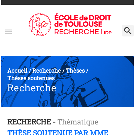
Accueil
Recherche
Thèses
/
/
/
Thèses soutenues
Recherche
RECHERCHE -
Thématique
THÈSE SOUTENUE PAR MME