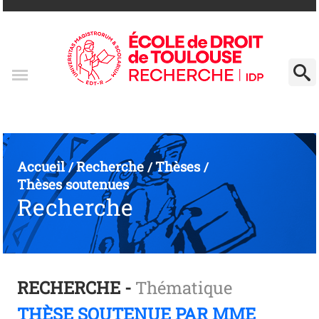
Accueil
Recherche
Thèses
/
/
/
Thèses soutenues
Recherche
RECHERCHE -
Thématique
THÈSE SOUTENUE PAR MME