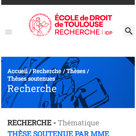
Accueil
Recherche
Thèses
/
/
/
Thèses soutenues
Recherche
RECHERCHE -
Thématique
THÈSE SOUTENUE PAR MME