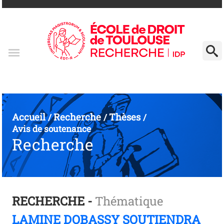
Accueil
Recherche
Thèses
/
/
/
Avis de soutenance
Recherche
RECHERCHE -
Thématique
LAMINE DOBASSY SOUTIENDRA