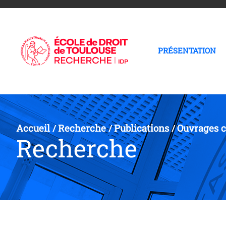
PRÉSENTATION
Accueil
Recherche
Publications
Ouvrages c
/
/
/
Recherche