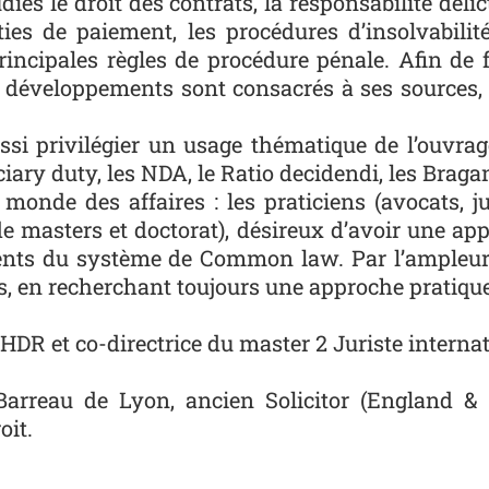
diés le droit des contrats, la responsabilité délict
nties de paiement, les procédures d’insolvabilité
principales règles de procédure pénale. Afin de 
s développements sont consacrés à ses sources, 
ussi privilégier un usage thématique de l’ouvrag
ciary duty, les NDA, le Ratio decidendi, les Bragan
monde des affaires : les praticiens (avocats, jur
e masters et doctorat), désireux d’avoir une appr
ments du système de Common law. Par l’ampleur d
s, en recherchant toujours une approche pratiq
DR et co-directrice du master 2 Juriste internati
rreau de Lyon, ancien Solicitor (England & W
oit.