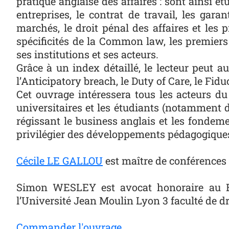
pratique anglaise des affaires : sont ainsi étu
entreprises, le contrat de travail, les gara
marchés, le droit pénal des affaires et les 
spécificités de la Common law, les premier
ses institutions et ses acteurs.
Grâce à un index détaillé, le lecteur peut a
l’Anticipatory breach, le Duty of Care, le Fidu
Cet ouvrage intéressera tous les acteurs du 
universitaires et les étudiants (notamment d
régissant le business anglais et les fonde
privilégier des développements pédagogique
Cécile LE GALLOU
est maître de conférences H
Simon WESLEY est avocat honoraire au Ba
l’Université Jean Moulin Lyon 3 faculté de dr
Commander l'ouvrage